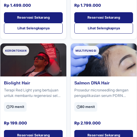
Rp 1.499.000
Rp 1.799.000
Reservasi Sekarang
Reservasi Sekarang
Lihat Selengkapnya
Lihat Selengkapnya
KERONTOKAN
MULTIFUNGSI
Biolight Hair
Salmon DNA Hair
Terapi Red Light yang bertujuan
Prosedur microneedling dengan
untuk membantu regenerasi sel
pengaplikasian serum PDRN
kulit kepala, melancarkan
untuk memperbaiki jaringan kulit
sirkulasi darah, dan merangsang
kepala, dan merangsang
70 menit
80 menit
pertumbuhan rambut.
pertumbuhan rambut baru.
Rp 199.000
Rp 2.199.000
Reservasi Sekarang
Reservasi Sekarang