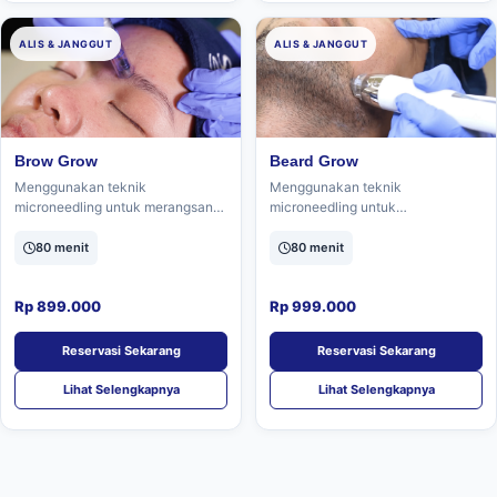
ALIS & JANGGUT
ALIS & JANGGUT
Brow Grow
Beard Grow
Menggunakan teknik
Menggunakan teknik
microneedling untuk merangsang
microneedling untuk
pertumbuhan, mempertebal, dan
meningkatkan kepadatan dan
memperbaiki rambut di area alis.
kualitas pertumbuhan rambut di
80 menit
80 menit
area janggut dan kumis.
Rp 899.000
Rp 999.000
Reservasi Sekarang
Reservasi Sekarang
Lihat Selengkapnya
Lihat Selengkapnya