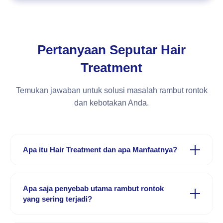
Pertanyaan Seputar Hair
Treatment
Temukan jawaban untuk solusi masalah rambut rontok
dan kebotakan Anda.
Apa itu Hair Treatment dan apa Manfaatnya?
Hair treatment adalah prosedur perawatan rambut dan
kulit kepala profesional yang berfokus pada
Apa saja penyebab utama rambut rontok
penyelesaian masalah langsung dari akarnya. Berbeda
yang sering terjadi?
dengan perawatan rambut di salon, hair treatment di
klinik kecantikan menggunakan pendekatan medis,
Rambut rontok dapat dipicu oleh berbagai faktor, di