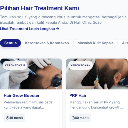
Pilihan Hair Treatment Kami
Temukan solusi yang dirancang khusus untuk mengatasi berbagai jenis
masalah rambut dan kulit kepala Anda. Di Hair Clinic Sozo
Lihat Treatment Lebih Lengkap
Semua
Kerontokan & Kebotakan
Masalah Kulit Kepala
Ali
KERONTOKAN
KERONTOKAN
Hair Grow Booster
PRP Hair
Pemberian serum khusus pada
Menggunakan serum PRP yang
kulit kepala yang dapat
mengandung konsentrat growth
mengurangi kerontokan,
factor tinggi untuk menstimulasi
mempercepat pertumbuhan
pertumbuhan dan menyehatkan
45 menit
60 menit
rambut, dan menutrisi rambut.
rambut.