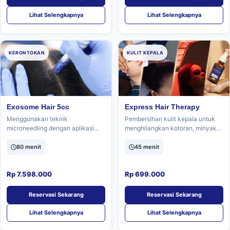
Lihat Selengkapnya
Lihat Selengkapnya
KERONTOKAN
KULIT KEPALA
Exosome Hair 5cc
Express Hair Therapy
Menggunakan teknik
Pembersihan kulit kepala untuk
microneedling dengan aplikasi
menghilangkan kotoran, minyak
exosome. Bermanfaat untuk
berlebih, serta merangsang
merangsang pertumbuhan rambut,
kesehatan kulit kepala dan folikel
80 menit
45 menit
menyehatkan kulit kepala.
rambut.
Rp 7.598.000
Rp 699.000
Reservasi Sekarang
Reservasi Sekarang
Lihat Selengkapnya
Lihat Selengkapnya