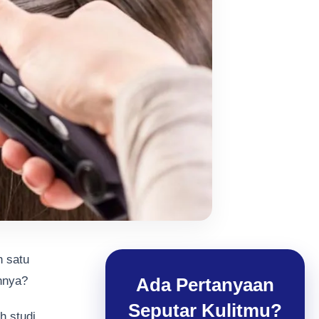
h satu
nnya?
Ada Pertanyaan
Seputar Kulitmu?
h studi