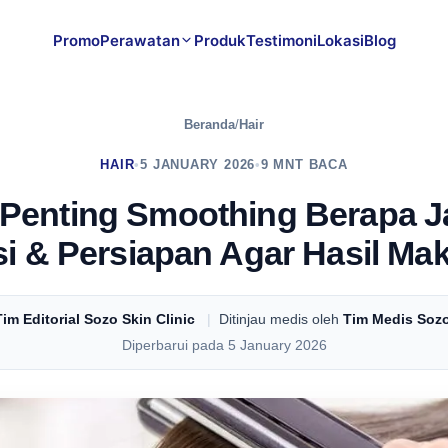
Promo
Perawatan
Produk
Testimoni
Lokasi
Blog
Beranda
/
Hair
HAIR
•
5 JANUARY 2026
•
9 MNT BACA
 Penting Smoothing Berapa 
i & Persiapan Agar Hasil Ma
Tim Editorial Sozo Skin Clinic
|
Ditinjau medis oleh
Tim Medis Sozo
Diperbarui pada 5 January 2026