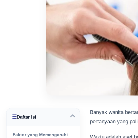
Banyak wanita berta
☰
Daftar Isi
pertanyaan yang pal
Faktor yang Memengaruhi
Waktu adalah aset b