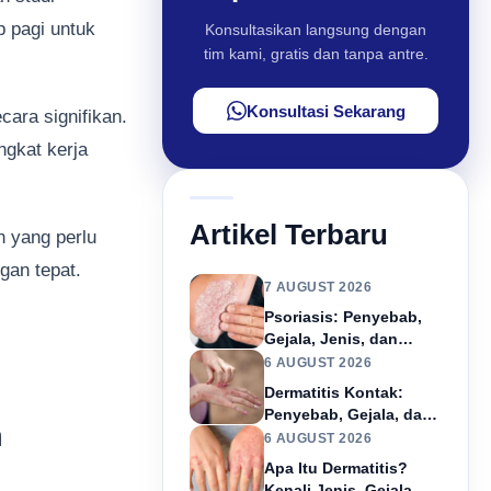
 pagi untuk
Konsultasikan langsung dengan
tim kami, gratis dan tanpa antre.
Konsultasi Sekarang
ara signifikan.
ngkat kerja
Artikel Terbaru
n yang perlu
gan tepat.
7 AUGUST 2026
Psoriasis: Penyebab,
Gejala, Jenis, dan
Pengobatan
6 AUGUST 2026
Dermatitis Kontak:
Penyebab, Gejala, dan
n
Pengobatan
6 AUGUST 2026
Apa Itu Dermatitis?
Kenali Jenis, Gejala &