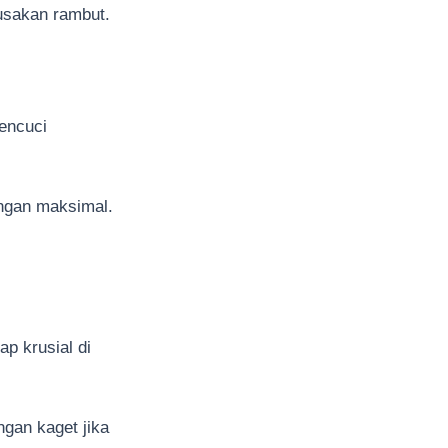
usakan rambut.
encuci
ngan maksimal.
ap krusial di
ngan kaget jika