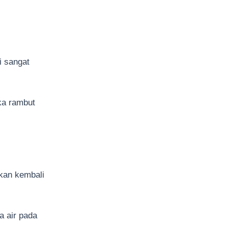
i sangat
ka rambut
gkan kembali
a air pada