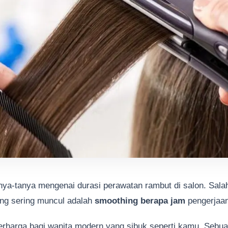
nya-tanya mengenai durasi perawatan rambut di salon. Sala
ing sering muncul adalah
smoothing berapa jam
pengerjaa
erharga bagi wanita modern yang sibuk seperti kamu. Sebua