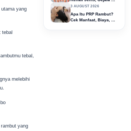
Cara Mengatasinya
3 AUGUST 2026
r utama yang
Apa Itu PRP Rambut?
Cek Manfaat, Biaya, &
Efek Sampingnya!
 tebal
rambutmu tebal,
ngnya melebihi
u.
ibo
 rambut yang