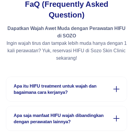
FaQ (Frequently Asked
Question)
Dapatkan Wajah Awet Muda dengan Perawatan HIFU
di SOZO
Ingin wajah tirus dan tampak lebih muda hanya dengan 1
kali perawatan? Yuk, reservasi HIFU di Sozo Skin Clinic
sekarang!
Apa itu HIFU treatment untuk wajah dan
bagaimana cara kerjanya?
HIFU Treatment Wajah dan Cara Kerjanya
HIFU Treatment Wajah adalah prosedur perawatan kulit
Apa saja manfaat HIFU wajah dibandingkan
dengan perawatan lainnya?
non-invasif yang menggunakan teknologi High Intensity
Focused Ultrasound (ultrasound terfokus berintensitas