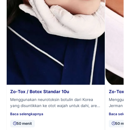
Zo-Tox / Botox Standar 10u
Zo-Tox / 
Menggunakan neurotoksin botulin dari Korea
Menggunaka
yang disuntikkan ke otot wajah untuk dahi, area
Jerman yan
sekitar mata, dan garis senyum.
untuk dahi,
Baca selengkapnya
Baca selen
50 menit
50 meni