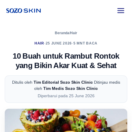
Beranda
/
Hair
HAIR
•
25 JUNE 2026
•
5 MNT BACA
10 Buah untuk Rambut Rontok
yang Bikin Akar Kuat & Sehat
Ditulis oleh
Tim Editorial Sozo Skin Clinic
Ditinjau medis
oleh
Tim Medis Sozo Skin Clinic
Diperbarui pada 25 June 2026