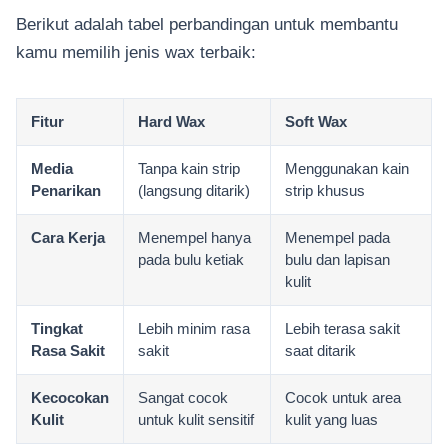
Berikut adalah tabel perbandingan untuk membantu
kamu memilih jenis wax terbaik:
Fitur
Hard Wax
Soft Wax
Media
Tanpa kain strip
Menggunakan kain
Penarikan
(langsung ditarik)
strip khusus
Cara Kerja
Menempel hanya
Menempel pada
pada bulu ketiak
bulu dan lapisan
kulit
Tingkat
Lebih minim rasa
Lebih terasa sakit
Rasa Sakit
sakit
saat ditarik
Kecocokan
Sangat cocok
Cocok untuk area
Kulit
untuk kulit sensitif
kulit yang luas