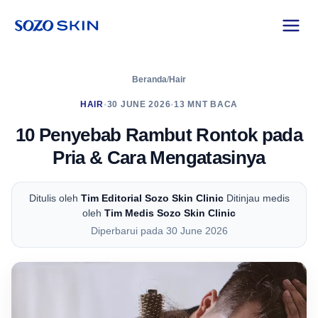
Beranda
/
Hair
HAIR
•
30 JUNE 2026
•
13 MNT BACA
10 Penyebab Rambut Rontok pada
Pria & Cara Mengatasinya
Ditulis oleh
Tim Editorial Sozo Skin Clinic
Ditinjau medis
oleh
Tim Medis Sozo Skin Clinic
Diperbarui pada 30 June 2026