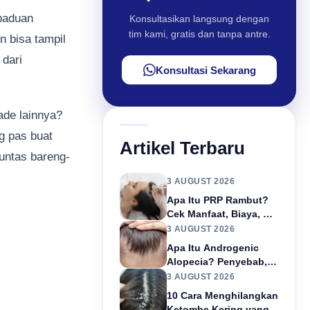
rpaduan
Konsultasikan langsung dengan
tim kami, gratis dan tanpa antre.
n bisa tampil
 dari
Konsultasi Sekarang
ade lainnya?
g pas buat
Artikel Terbaru
tuntas bareng-
3 AUGUST 2026
Apa Itu PRP Rambut?
Cek Manfaat, Biaya, &
Efek Sampingnya!
3 AUGUST 2026
Apa Itu Androgenic
Alopecia? Penyebab,
Gejala, & Cara
3 AUGUST 2026
Penanganannya!
10 Cara Menghilangkan
Ketombe Kering yang