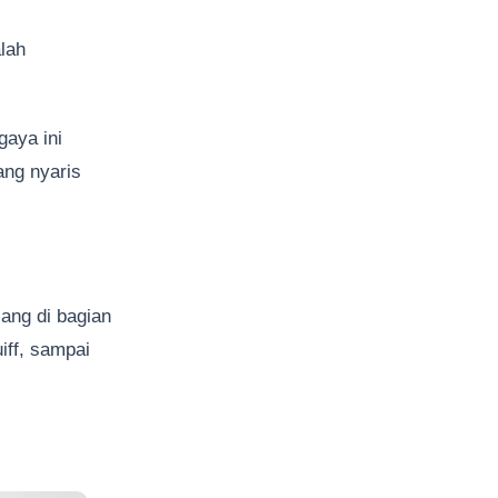
alah
gaya ini
ang nyaris
ang di bagian
iff, sampai