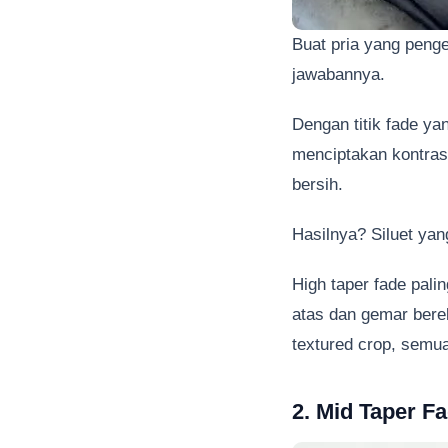
Buat pria yang penge
jawabannya.
Dengan titik fade yan
menciptakan kontras
bersih.
Hasilnya? Siluet yan
High taper fade pal
atas dan gemar berek
textured crop, semu
2. Mid Taper F