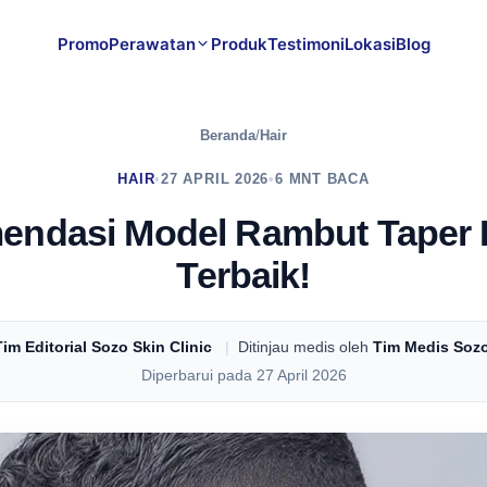
Promo
Perawatan
Produk
Testimoni
Lokasi
Blog
Beranda
/
Hair
HAIR
•
27 APRIL 2026
•
6 MNT BACA
endasi Model Rambut Taper 
Terbaik!
Tim Editorial Sozo Skin Clinic
|
Ditinjau medis oleh
Tim Medis Sozo
Diperbarui pada 27 April 2026