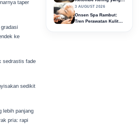
narnya taper
Ampuh & Cepat
3 AUGUST 2026
Onsen Spa Rambut:
Tren Perawatan Kulit
 gradasi
Kepala ala Jepang, Apa
Manfaatnya?
mendek ke
 sedrastis fade
yisakan sedikit
g lebih panjang
ak pria: rapi