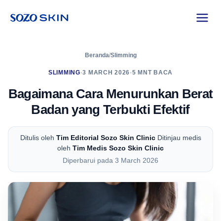
Beranda
/
Slimming
SLIMMING
•
3 MARCH 2026
•
5 MNT BACA
Bagaimana Cara Menurunkan Berat
Badan yang Terbukti Efektif
Ditulis oleh
Tim Editorial Sozo Skin Clinic
Ditinjau medis
oleh
Tim Medis Sozo Skin Clinic
Diperbarui pada 3 March 2026