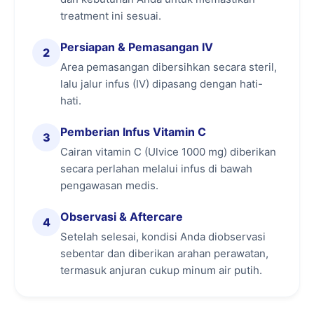
Melawan radikal bebas:
antioksidan
treatment ini sesuai.
membantu melindungi kulit dari paparan UV
Persiapan & Pemasangan IV
dan polusi.
2
Area pemasangan dibersihkan secara steril,
Meningkatkan daya tahan tubuh:
lalu jalur infus (IV) dipasang dengan hati-
mendukung sistem imun agar tubuh lebih
hati.
bugar.
Pemberian Infus Vitamin C
Mendukung regenerasi kulit:
membantu
3
Cairan vitamin C (Ulvice 1000 mg) diberikan
menjaga kulit tetap lembap dan glowing.
secara perlahan melalui infus di bawah
pengawasan medis.
Infus Vitamin C dan Infus Whitening: Apa
Bedanya?
Observasi & Aftercare
4
Keduanya termasuk infus untuk kecantikan
Setelah selesai, kondisi Anda diobservasi
kulit, namun fokusnya dapat berbeda sehingga
sebentar dan diberikan arahan perawatan,
Anda bisa memilih sesuai kebutuhan:
termasuk anjuran cukup minum air putih.
Infus Vitamin C (Immune Glow Injection):
fokus pada antioksidan vitamin C untuk