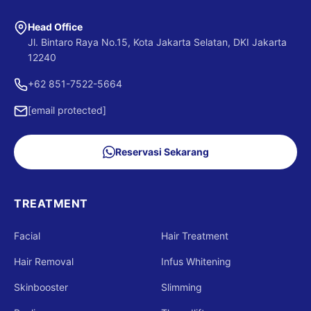
Klinik kami tersebar di berbagai wilayah
Jabodetabek (Jakarta, Bogor, Depok, Tangerang,
Head Office
dan Bekasi). Untuk menemukan cabang yang
Jl. Bintaro Raya No.15, Kota Jakarta Selatan, DKI Jakarta
paling mudah dijangkau dari domisili Anda, silakan
12240
cek halaman
Lokasi Cabang SOZO Skin Clinic
+62 851-7522-5664
Terdekat
.
[email protected]
Reservasi Sekarang
TREATMENT
Facial
Hair Treatment
Hair Removal
Infus Whitening
Skinbooster
Slimming