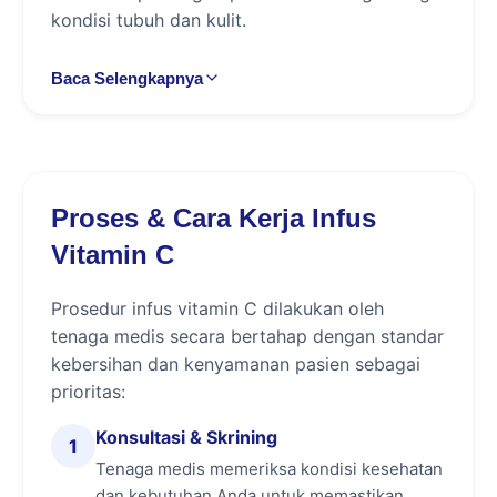
kondisi tubuh dan kulit.
Baca Selengkapnya
Apa Itu Infus Vitamin C?
Infus vitamin C adalah treatment yang
memasukkan vitamin C dosis tinggi langsung
ke dalam aliran darah melalui intravena. Cara
Proses & Cara Kerja Infus
ini membantu penyerapan nutrisi menjadi lebih
maksimal dibandingkan vitamin oral, sehingga
Vitamin C
mendukung kesehatan kulit dan sistem imun.
Tindakan dilakukan oleh perawat (nurse) di
Prosedur infus vitamin C dilakukan oleh
bawah pengawasan medis.
tenaga medis secara bertahap dengan standar
kebersihan dan kenyamanan pasien sebagai
Manfaat Infus Vitamin C
prioritas:
Membantu mencerahkan warna kulit:
Konsultasi & Skrining
1
mendukung kulit tampak lebih cerah dan
Tenaga medis memeriksa kondisi kesehatan
merata secara bertahap.
dan kebutuhan Anda untuk memastikan