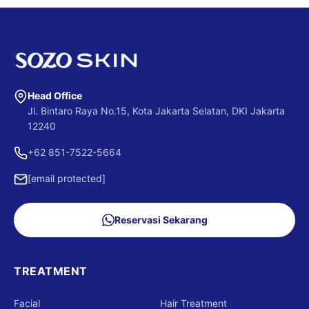
penyembuhan berjalan lebih optimal.
Seluruh prosedur dilakukan menggunakan produk
tepat berdasarkan kebutuhan kulit.
original dengan standar tindakan medis yang
mengutamakan keamanan dan kenyamanan
pasien. Untuk mengetahui cabang terdekat, Anda
dapat mengunjungi halaman
Lokasi Cabang Sozo
Skin Clinic
dan memilih klinik yang paling sesuai
Head Office
dengan lokasi Anda.
Jl. Bintaro Raya No.15, Kota Jakarta Selatan, DKI Jakarta
12240
+62 851-7522-5664
[email protected]
Reservasi Sekarang
TREATMENT
Facial
Hair Treatment