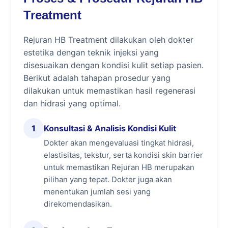
pembentukan kolagen sehingga kualitas kulit
Treatment
dapat terus membaik secara bertahap setelah
treatment.
Rejuran HB Treatment dilakukan oleh dokter
Sementara itu, Hyaluronic Acid (HA) berfungsi
estetika dengan teknik injeksi yang
mengikat air di dalam jaringan kulit sehingga
disesuaikan dengan kondisi kulit setiap pasien.
kelembapan tetap terjaga lebih lama. Kulit
Berikut adalah tahapan prosedur yang
yang terhidrasi dengan baik akan terasa lebih
dilakukan untuk memastikan hasil regenerasi
halus, kenyal, serta membantu menyamarkan
dan hidrasi yang optimal.
tampilan garis halus akibat kulit yang
kehilangan kelembapan.
1
Konsultasi & Analisis Kondisi Kulit
Dokter akan mengevaluasi tingkat hidrasi,
3 Manfaat Utama Rejuran HB Treatment
elastisitas, tekstur, serta kondisi skin barrier
untuk memastikan Rejuran HB merupakan
1. Regenerasi Kulit dari Dalam
pilihan yang tepat. Dokter juga akan
Polynucleotide membantu mendukung proses
menentukan jumlah sesi yang
perbaikan kulit secara alami dengan
direkomendasikan.
meningkatkan kualitas jaringan kulit dan