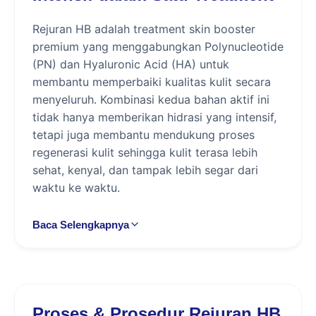
Rejuran HB adalah treatment skin booster
premium yang menggabungkan Polynucleotide
(PN) dan Hyaluronic Acid (HA) untuk
membantu memperbaiki kualitas kulit secara
menyeluruh. Kombinasi kedua bahan aktif ini
tidak hanya memberikan hidrasi yang intensif,
tetapi juga membantu mendukung proses
regenerasi kulit sehingga kulit terasa lebih
sehat, kenyal, dan tampak lebih segar dari
waktu ke waktu.
Polynucleotide (PN) merupakan komponen
Baca Selengkapnya
yang berperan membantu memperbaiki
lingkungan mikro pada kulit serta mendukung
proses regenerasi alami. Kandungan ini bekerja
dengan membantu memperkuat skin barrier,
meningkatkan elastisitas kulit, dan mendukung
Proses & Prosedur Rejuran HB