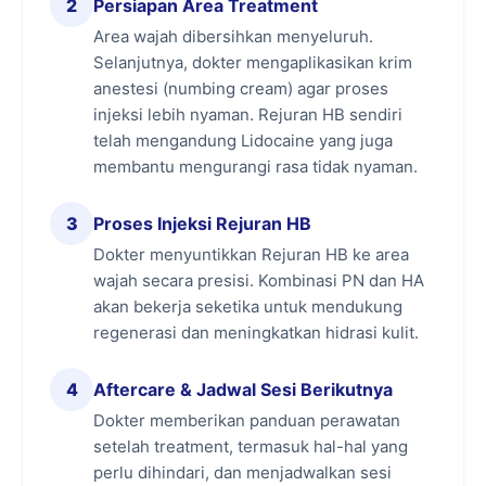
memperkuat skin barrier. Hasilnya, kulit terasa
2
Persiapan Area Treatment
lebih sehat, lebih kuat, dan lebih siap
Area wajah dibersihkan menyeluruh.
menghadapi paparan faktor lingkungan sehari-
Selanjutnya, dokter mengaplikasikan krim
hari.
anestesi (numbing cream) agar proses
injeksi lebih nyaman. Rejuran HB sendiri
2. Hidrasi Intensif untuk Kulit Lebih Kenyal
telah mengandung Lidocaine yang juga
membantu mengurangi rasa tidak nyaman.
Kandungan Hyaluronic Acid membantu
mempertahankan kelembapan pada lapisan
kulit sehingga wajah terasa lebih lembap,
3
Proses Injeksi Rejuran HB
kenyal, dan nyaman. Hidrasi yang optimal juga
Dokter menyuntikkan Rejuran HB ke area
membantu memperbaiki tampilan kulit yang
wajah secara presisi. Kombinasi PN dan HA
tampak kusam atau terasa kasar.
akan bekerja seketika untuk mendukung
regenerasi dan meningkatkan hidrasi kulit.
3. Meningkatkan Kualitas Kulit Secara
Menyeluruh
4
Aftercare & Jadwal Sesi Berikutnya
Rejuran HB tidak hanya berfokus pada satu
Dokter memberikan panduan perawatan
masalah kulit. Dengan kombinasi regenerasi
setelah treatment, termasuk hal-hal yang
dan hidrasi, treatment ini membantu
perlu dihindari, dan menjadwalkan sesi