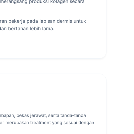
n merangsang produksi kolagen secara
an bekerja pada lapisan dermis untuk
dan bertahan lebih lama.
t.
 waktu.
embapan, bekas jerawat, serta tanda-tanda
ler merupakan treatment yang sesuai dengan
ara instan, tetapi berkembang secara