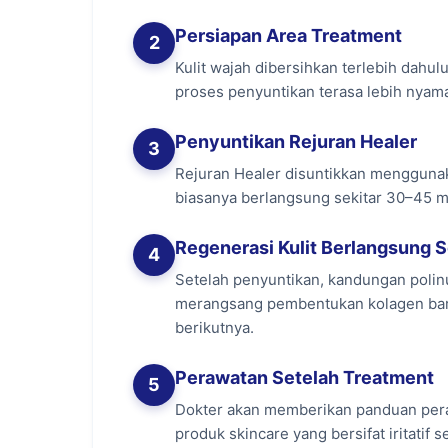
Persiapan Area Treatment
2
Masalah Kulit yang Dapat D
Kulit wajah dibersihkan terlebih dahu
proses penyuntikan terasa lebih nyam
Rejuran Healer cocok untuk berbagai masa
Penyuntikan Rejuran Healer
3
Kulit Kusam:
Membantu meningkatkan re
Rejuran Healer disuntikkan menggunak
Bekas Jerawat (Acne Scar):
Membantu 
biasanya berlangsung sekitar 30–45 me
Pori-Pori Besar:
Peningkatan kolagen m
Regenerasi Kulit Berlangsung 
4
Garis Halus dan Kerutan:
Membantu men
Setelah penyuntikan, kandungan polinu
Kulit Kering:
Perbaikan skin barrier m
merangsang pembentukan kolagen baru
Tekstur Kulit Tidak Merata:
Regenerasi
berikutnya.
Perawatan Setelah Treatment
5
Manfaat Utama Rejuran Hea
Dokter akan memberikan panduan peraw
produk skincare yang bersifat iritati
Memperbaiki Skin Barrier:
Membantu me