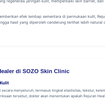
 regenerasi jaringan kulit, memperbaiki skin barrier, da
mberikan efek lembap sementara di permukaan kulit, Rejur
gga hasil yang diperoleh cenderung terlihat lebih natural 
ran Healer?
ahapan regenerasi kulit:
akan teknik injectable skin booster.
aiki jaringan kulit yang mengalami kerusakan.
ealer di SOZO Skin Clinic
kan produksi kolagen dan elastin.
ngga kemampuan kulit mempertahankan kelembapan meningka
Kulit
 dan kualitas kulit tampak semakin membaik dari waktu ke
 secara menyeluruh, termasuk tingkat elastisitas, tekstur, kel
riksaan tersebut, dokter akan menentukan apakah Rejuran Hea
mi regenerasi kulit, perubahan biasanya tidak terjadi sec