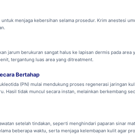
iatasi Rejuran Healer
lu untuk menjaga kebersihan selama prosedur. Krim anestesi u
an.
lah kulit yang berkaitan dengan penurunan kualitas kulit 
generasi sel sehingga kulit tampak lebih cerah dan berca
an jarum berukuran sangat halus ke lapisan dermis pada area
memperbaiki kualitas jaringan kulit sehingga tekstur beka
nit, tergantung luas area yang ditreatment.
embantu kulit tampak lebih padat sehingga pori terlihat le
Secara Bertahap
yamarkan tanda awal penuaan dengan meningkatkan elasti
kleotida (PN) mulai mendukung proses regenerasi jaringan kuli
embantu kulit mempertahankan kelembapan lebih baik.
. Hasil tidak muncul secara instan, melainkan berkembang se
 kulit membantu permukaan kulit terasa lebih halus dan ta
ler
atan setelah tindakan, seperti menghindari paparan sinar ma
f selama beberapa waktu, serta menjaga kelembapan kulit agar p
mperkuat lapisan pelindung kulit agar lebih tahan terhad