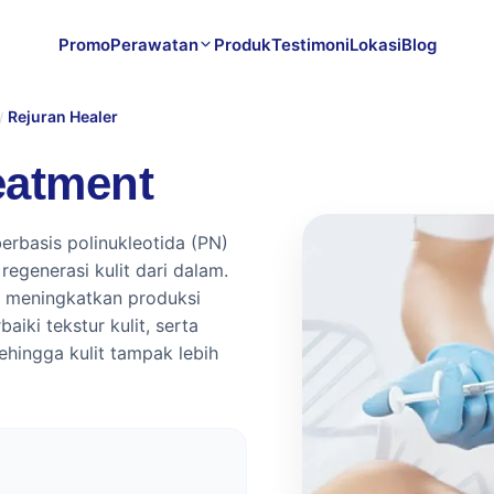
Promo
Perawatan
Produk
Testimoni
Lokasi
Blog
Rejuran Healer
/
eatment
erbasis polinukleotida (PN)
generasi kulit dari dalam.
r, meningkatkan produksi
ki tekstur kulit, serta
ingga kulit tampak lebih