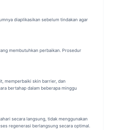
mumnya diaplikasikan sebelum tindakan agar
dan proses penuaan:
haya.
 yang membutuhkan perbaikan. Prosedur
s jerawat tampak lebih halus.
bih kecil.
sitas kulit.
t, memperbaiki skin barrier, dan
cara bertahap dalam beberapa minggu
mpak lebih sehat.
tahari secara langsung, tidak menggunakan
roses regenerasi berlangsung secara optimal.
ap iritasi dan kehilangan kelembapan.