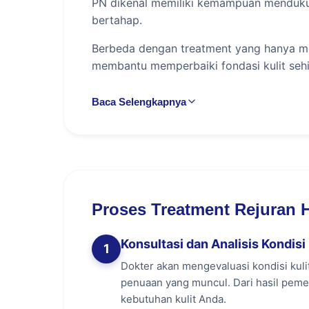
PN dikenal memiliki kemampuan mendukung
bertahap.
Berbeda dengan treatment yang hanya me
membantu memperbaiki fondasi kulit sehin
Bagaimana Cara Kerja Reju
Baca Selengkapnya
Rejuran Healer bekerja melalui beberapa t
Disuntikkan ke lapisan dermis menggun
Polinukleotida (PN) membantu memperb
Proses Treatment Rejuran H
Fibroblast dirangsang untuk meningkat
Skin barrier menjadi lebih kuat sehi
Konsultasi dan Analisis Kondisi 
1
Regenerasi kulit berlangsung bertahap
Dokter akan mengevaluasi kondisi kulit
penuaan yang muncul. Dari hasil peme
Karena prosesnya mengikuti mekanisme ala
kebutuhan kulit Anda.
progresif setelah beberapa minggu.