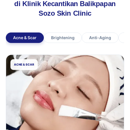
di Klinik Kecantikan Balikpapan
Sozo Skin Clinic
Acne & Scar
Brightening
Anti-Aging
Ha
ACNE & SCAR