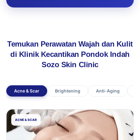
Temukan Perawatan Wajah dan Kulit
di Klinik Kecantikan Pondok Indah
Sozo Skin Clinic
Acne & Scar
Brightening
Anti-Aging
Ha
ACNE & SCAR