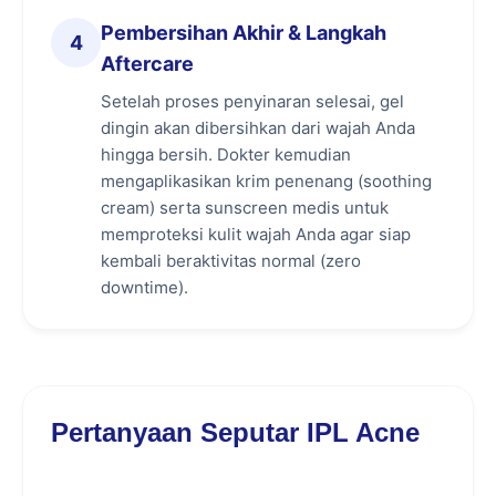
Pembersihan Akhir & Langkah
Mengurangi Produksi Minyak dengan
4
Aftercare
Mengecilkan Kelenjar Sebasea:
IPL
menghantarkan energi termal yang dapat
Setelah proses penyinaran selesai, gel
memperkecil ukuran kelenjar minyak
dingin akan dibersihkan dari wajah Anda
(sebaceous glands) yang terlalu aktif. Ketika
hingga bersih. Dokter kemudian
kelenjar mengecil, produksi sebum berlebih
mengaplikasikan krim penenang (soothing
berkurang drastis, sehingga pori-pori tidak
cream) serta sunscreen medis untuk
lagi tersumbat oleh kombinasi minyak dan
memproteksi kulit wajah Anda agar siap
penumpukan sel kulit mati.
kembali beraktivitas normal (zero
downtime).
Ampuh Mengatasi Komedo (Blackheads &
Whiteheads):
Telah dinilai sangat efektif
membersihkan sumbatan pori-pori akibat
komedo terbuka maupun tertutup. (Catatan
Medis: IPL Acne sangat ideal untuk jerawat
Pertanyaan Seputar IPL Acne
ringan hingga meradang sedang, namun
tidak dianjurkan untuk jenis jerawat
batu/kistik berat yang membutuhkan