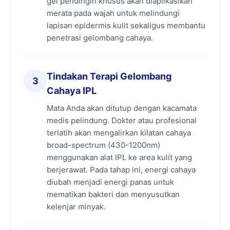
gel pendingin khusus akan diaplikasikan
merata pada wajah untuk melindungi
Eradikasi Bakteri P. acnes secara Instan:
lapisan epidermis kulit sekaligus membantu
Cahaya IPL memicu reaksi foto-kimia yang
penetrasi gelombang cahaya.
melepaskan oksigen di dalam pori-pori.
Kondisi kaya oksigen ini secara efektif
mematikan bakteri Propionibacterium acnes
Tindakan Terapi Gelombang
3
(P. acnes)—bakteri anaerob pemicu utama
Cahaya IPL
jerawat meradang—sehingga infeksi
langsung terhenti.
Mata Anda akan ditutup dengan kacamata
medis pelindung. Dokter atau profesional
Meredakan Inflamasi & Kemerahan
terlatih akan mengalirkan kilatan cahaya
(Redness):
Gelombang cahaya IPL secara
broad-spectrum (430-1200nm)
spesifik menargetkan pembuluh darah
menggunakan alat IPL ke area kulit yang
kapiler kecil yang melebar di sekitar area
berjerawat. Pada tahap ini, energi cahaya
jerawat aktif. Energi panasnya menyusutkan
diubah menjadi energi panas untuk
pembuluh darah tersebut, sehingga
mematikan bakteri dan menyusutkan
pembengkakan dan noda kemerahan
kelenjar minyak.
(redness) pasca-jerawat mereda secara
signifikan.