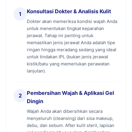
IPL Treatment:
Menggunakan spektrum
Konsultasi Dokter & Analisis Kulit
1
broad-spectrum (berbagai macam
Dokter akan memeriksa kondisi wajah Anda
gelombang cahaya) yang dipancarkan
untuk menentukan tingkat keparahan
secara simultan. Karakteristik ini membuat
jerawat. Tahap ini penting untuk
IPL mampu menjangkau area kulit
memastikan jenis jerawat Anda adalah tipe
berjerawat yang jauh lebih luas dalam satu
ringan hingga meradang sedang yang ideal
kali tembakan, memiliki fleksibilitas tinggi,
untuk tindakan IPL (bukan jenis jerawat
serta memiliki risiko efek samping yang
kistik/batu yang memerlukan perawatan
jauh lebih minimal dibandingkan laser
lanjutan).
konvensional.
4 Manfaat Utama Perawatan IPL Acne
Pembersihan Wajah & Aplikasi Gel
2
untuk Kesehatan Kulit
Dingin
Perawatan IPL acne di SOZO Skin Clinic
Wajah Anda akan dibersihkan secara
menjadi pilihan utama karena memberikan aksi
menyeluruh (cleansing) dari sisa makeup,
ganda pencerahan dan penyembuhan secara
debu, dan sebum. After kulit steril, lapisan
komprehensif langsung pada sumber masalah: