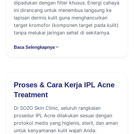
dipadukan dengan filter khusus. Energi cahaya
ini dirancang untuk menembus langsung ke
lapisan dermis kulit guna menghancurkan
target kromofor (komponen target pada kulit)
tanpa melukai jaringan sehat di sekitarnya.
Baca Selengkapnya
Perbedaan Mendasar Antara Terapi IPL
Acne dan Teknologi Laser
Banyak orang menganggap bahwa terapi IPL
sama dengan terapi laser wajah. Faktanya,
Proses & Cara Kerja IPL Acne
kedua teknologi medis ini memiliki
karakteristik dan cara kerja yang berbeda:
Treatment
Terapi Laser:
Bekerja menggunakan satu
Di SOZO Skin Clinic, seluruh rangkaian
panjang gelombang cahaya tunggal
prosedur IPL Acne dilakukan sesuai dengan
(monokromatik) yang terfokus secara
protokol medis yang higienis, steril, dan aman
sempit pada satu titik sel saja, mirip dengan
untuk kenyamanan kulit wajah Anda:
prinsip kerja sinar penunjuk (laser pointer).