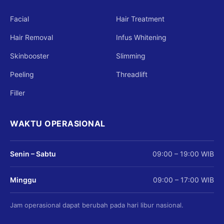
dapat terlihat dalam waktu 1 hingga
Facial
Hair Treatment
beberapa minggu setelah sesi pertama.
Namun, untuk mendapatkan eliminasi
Hair Removal
Infus Whitening
jerawat secara total dan peremajaan kulit
Skinbooster
Slimming
yang optimal, Anda disarankan menjalani
program rutin sebanyak 3 hingga 6 sesi
Peeling
Threadlift
dengan interval waktu sesuai anjuran
Filler
dokter.
WAKTU OPERASIONAL
Senin – Sabtu
09:00 – 19:00 WIB
Minggu
09:00 – 17:00 WIB
Jam operasional dapat berubah pada hari libur nasional.