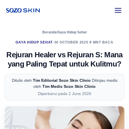
Beranda
/
Gaya Hidup Sehat
GAYA HIDUP SEHAT
•
30 OCTOBER 2025
•
9 MNT BACA
Rejuran Healer vs Rejuran S: Mana
yang Paling Tepat untuk Kulitmu?
Ditulis oleh
Tim Editorial Sozo Skin Clinic
Ditinjau medis
oleh
Tim Medis Sozo Skin Clinic
Diperbarui pada 2 June 2026