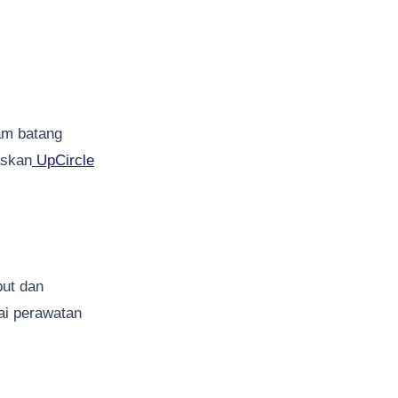
am batang
askan
UpCircle
ut dan
ai perawatan