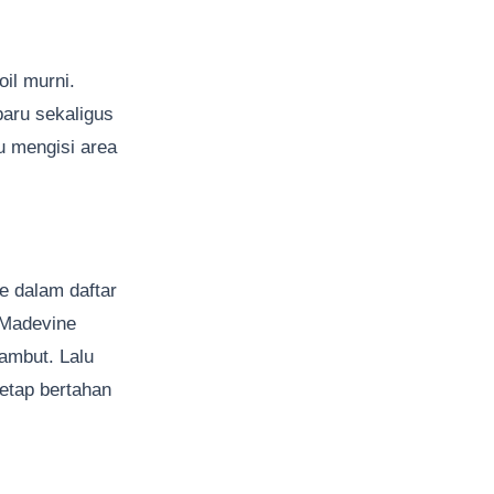
il murni.
baru sekaligus
u mengisi area
e dalam daftar
 Madevine
rambut. Lalu
etap bertahan