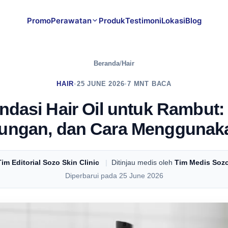
Promo
Perawatan
Produk
Testimoni
Lokasi
Blog
Beranda
/
Hair
HAIR
•
25 JUNE 2026
•
7 MNT BACA
dasi Hair Oil untuk Rambut: 
ungan, dan Cara Menggunak
Tim Editorial Sozo Skin Clinic
|
Ditinjau medis oleh
Tim Medis Sozo
Diperbarui pada 25 June 2026