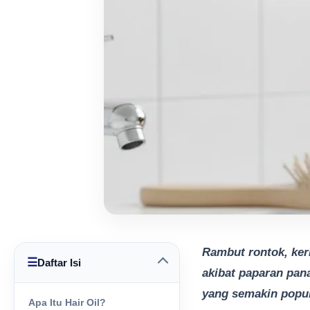
Rambut rontok, keri
☰
Daftar Isi
akibat paparan pana
yang semakin popul
Apa Itu Hair Oil?