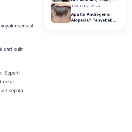
Efek Sampingnya!
3 AUGUST 2026
Apa Itu Androgenic
Alopecia? Penyebab,
minyak esensial
Gejala, & Cara
Penanganannya!
 dari kulit
. Seperti
t untuk
ulit kepala