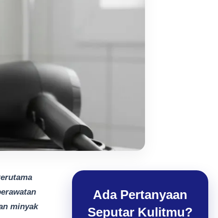
 terutama
 perawatan
Ada Pertanyaan
gan minyak
Seputar Kulitmu?