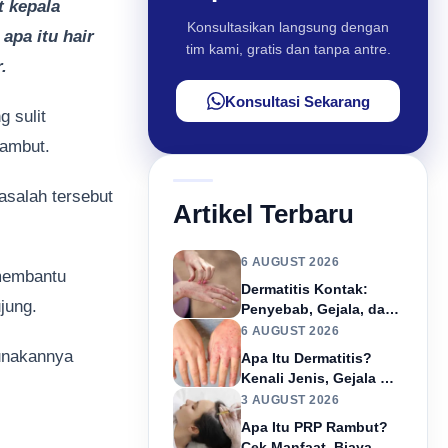
t kepala
Konsultasikan langsung dengan
apa itu hair
tim kami, gratis dan tanpa antre.
.
Konsultasi Sekarang
g sulit
 rambut.
asalah tersebut
Artikel Terbaru
6 AUGUST 2026
 membantu
Dermatitis Kontak:
ujung.
Penyebab, Gejala, dan
Pengobatan
6 AUGUST 2026
gunakannya
Apa Itu Dermatitis?
Kenali Jenis, Gejala &
Cara Mengatasinya
3 AUGUST 2026
Apa Itu PRP Rambut?
Cek Manfaat, Biaya, &