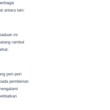
berbagai
t antara lain:
paduan ini
batang rambut
ehat.
g pori-pori
 pada pemberian
 mengalami
elibatkan