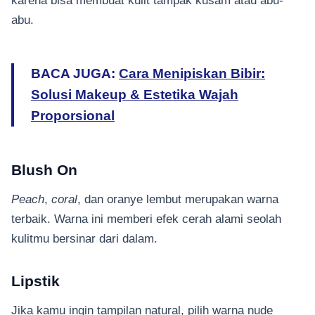
abu.
BACA JUGA
:
Cara Menipiskan Bibir:
Solusi Makeup & Estetika Wajah
Proporsional
Blush On
Peach
,
coral
, dan oranye lembut merupakan warna
terbaik. Warna ini memberi efek cerah alami seolah
kulitmu bersinar dari dalam.
Lipstik
Jika kamu ingin tampilan natural, pilih warna nude