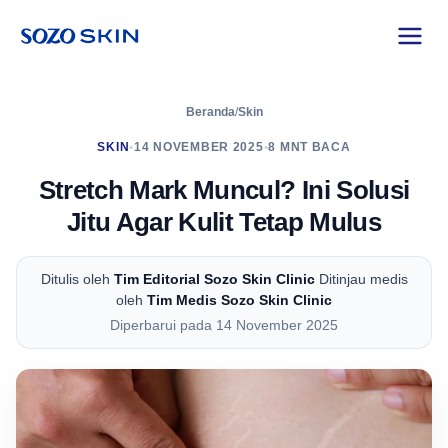
Beranda
/
Skin
SKIN
•
14 NOVEMBER 2025
•
8 MNT BACA
Stretch Mark Muncul? Ini Solusi
Jitu Agar Kulit Tetap Mulus
Ditulis oleh
Tim Editorial Sozo Skin Clinic
Ditinjau medis
oleh
Tim Medis Sozo Skin Clinic
Diperbarui pada 14 November 2025