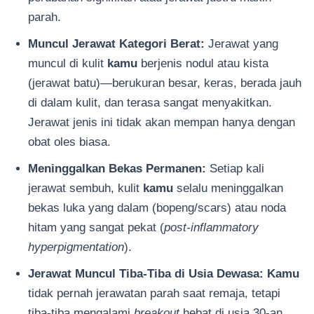
parah.
Muncul Jerawat Kategori Berat:
Jerawat yang
muncul di kulit
kamu
berjenis nodul atau kista
(jerawat batu)—berukuran besar, keras, berada jauh
di dalam kulit, dan terasa sangat menyakitkan.
Jerawat jenis ini tidak akan mempan hanya dengan
obat oles biasa.
Meninggalkan Bekas Permanen:
Setiap kali
jerawat sembuh, kulit
kamu
selalu meninggalkan
bekas luka yang dalam (bopeng/scars) atau noda
hitam yang sangat pekat (
post-inflammatory
hyperpigmentation
).
Jerawat Muncul Tiba-Tiba di Usia Dewasa:
Kamu
tidak pernah jerawatan parah saat remaja, tetapi
tiba-tiba mengalami
breakout
hebat di usia 30-an