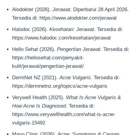
Alodokter (2026).
Jerawat
. Diperbarui 28 April 2026.
Tersedia di: https://www.alodokter.com/jerawat
Halodoc (2026).
Kesehatan: Jerawat
. Tersedia di:
https://www.halodoc.com/kesehatan/jerawat
Hello Sehat (2026).
Pengertian Jerawat
. Tersedia di:
https://hellosehat.com/penyakit-
kulit/jerawat/pengertian-jerawat/
DermNet NZ (2021).
Acne Vulgaris
. Tersedia di:
https://dermnetnz.org/topics/acne-vulgaris
Verywell Health (2025).
What Is Acne Vulgaris &
How Acne Is Diagnosed
. Tersedia di:
https://www.verywellhealth.com/what-is-acne-
vulgaris-15492
Mayo Clinic (2026).
Acne: Symptoms & Causes
.