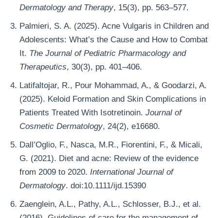
Dermatology and Therapy
, 15(3), pp. 563–577.
Palmieri, S. A. (2025). Acne Vulgaris in Children and
Adolescents: What’s the Cause and How to Combat
It.
The Journal of Pediatric Pharmacology and
Therapeutics
, 30(3), pp. 401–406.
Latifaltojar, R., Pour Mohammad, A., & Goodarzi, A.
(2025). Keloid Formation and Skin Complications in
Patients Treated With Isotretinoin.
Journal of
Cosmetic Dermatology
, 24(2), e16680.
Dall’Oglio, F., Nasca, M.R., Fiorentini, F., & Micali,
G. (2021). Diet and acne: Review of the evidence
from 2009 to 2020.
International Journal of
Dermatology
. doi:10.1111/ijd.15390
Zaenglein, A.L., Pathy, A.L., Schlosser, B.J., et al.
(2016). Guidelines of care for the management of