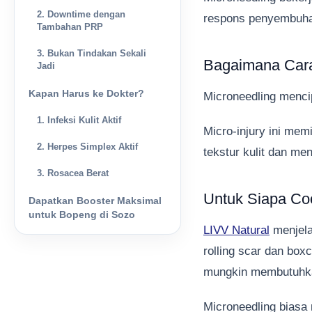
2. Downtime dengan
respons penyembuha
Tambahan PRP
3. Bukan Tindakan Sekali
Bagaimana Cara
Jadi
Kapan Harus ke Dokter?
Microneedling menci
1. Infeksi Kulit Aktif
Micro-injury ini me
2. Herpes Simplex Aktif
tekstur kulit dan m
3. Rosacea Berat
Untuk Siapa Co
Dapatkan Booster Maksimal
untuk Bopeng di Sozo
LIVV Natural
menjela
rolling scar dan box
mungkin membutuhka
Microneedling biasa 