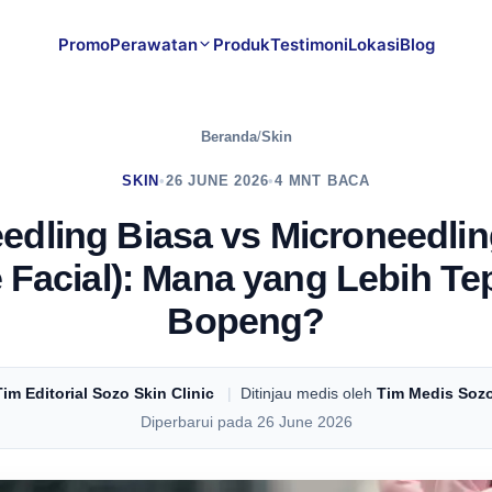
Promo
Perawatan
Produk
Testimoni
Lokasi
Blog
Beranda
/
Skin
SKIN
•
26 JUNE 2026
•
4 MNT BACA
edling Biasa vs Microneedli
 Facial): Mana yang Lebih Te
Bopeng?
Tim Editorial Sozo Skin Clinic
|
Ditinjau medis oleh
Tim Medis Sozo
Diperbarui pada 26 June 2026