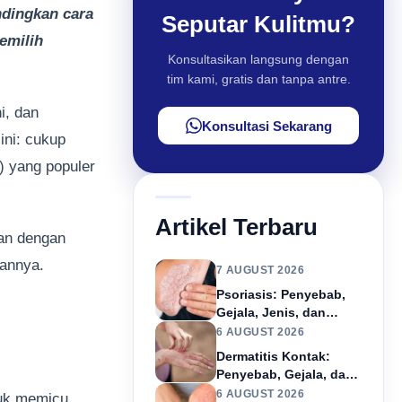
ndingkan cara
Seputar Kulitmu?
emilih
Konsultasikan langsung dengan
tim kami, gratis dan tanpa antre.
i, dan
Konsultasi Sekarang
ini: cukup
) yang populer
Artikel Terbaru
tan dengan
gannya.
7 AUGUST 2026
Psoriasis: Penyebab,
Gejala, Jenis, dan
Pengobatan
6 AUGUST 2026
Dermatitis Kontak:
Penyebab, Gejala, dan
Pengobatan
6 AUGUST 2026
tuk memicu