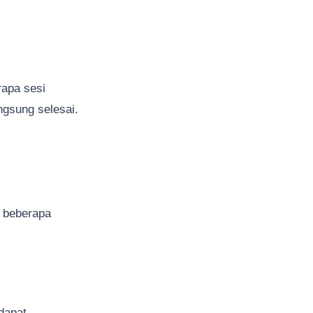
apa sesi
ngsung selesai.
a beberapa
dapat