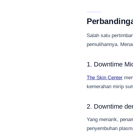
Perbanding
Salah satu pertimba
pemulihannya. Menar
1. Downtime Mi
The Skin Center
menj
kemerahan mirip sunb
2. Downtime d
Yang menarik, penam
penyembuhan plasma 