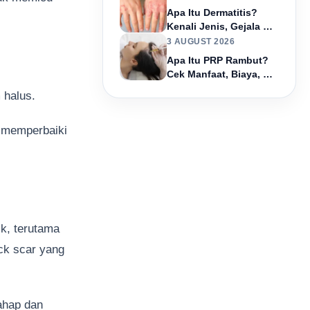
Apa Itu Dermatitis?
Kenali Jenis, Gejala &
Cara Mengatasinya
3 AUGUST 2026
Apa Itu PRP Rambut?
Cek Manfaat, Biaya, &
Efek Sampingnya!
 halus.
p memperbaiki
k, terutama
ick scar yang
tahap dan