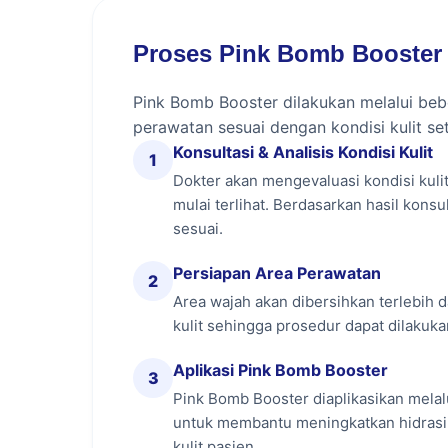
Apa Itu Pink Bomb Booster?
Pink Bomb Booster adalah skin booster 
Proses Pink Bomb Booster 
meningkatkan kualitas kulit secara menye
membantu memperbaiki tekstur kulit, sert
Pink Bomb Booster dilakukan melalui be
perawatan sesuai dengan kondisi kulit se
Manfaat Pink Bomb Booste
Konsultasi & Analisis Kondisi Kulit
1
Dokter akan mengevaluasi kondisi kulit 
Membantu meningkatkan produksi kola
mulai terlihat. Berdasarkan hasil kon
Membantu membuat kulit terasa lebih 
sesuai.
Membantu membuat kulit tampak lebi
Persiapan Area Perawatan
2
Area wajah akan dibersihkan terlebih
Membantu memperbaiki tekstur kulit a
kulit sehingga prosedur dapat dilakuka
Membantu membuat kulit kusam tampa
Aplikasi Pink Bomb Booster
3
Pink Bomb Booster diaplikasikan melalu
Membantu mengurangi tampilan garis-g
untuk membantu meningkatkan hidrasi,
kulit pasien.