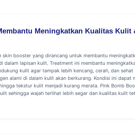
embantu Meningkatkan Kualitas Kulit 
skin booster yang dirancang untuk membantu meningkatkan 
 di dalam lapisan kulit. Treatment ini membantu meningkatk
mendukung kulit agar tampak lebih kencang, cerah, dan sehat
gen alami di dalam kulit akan berkurang. Kondisi ini dapat
 hingga tekstur kulit menjadi kurang merata. Pink Bomb 
t sehingga wajah terlihat lebih segar dan kualitas kulit tet
menjalani konsultasi dengan dokter sebelum treatment dila
, serta keluhan yang dialami untuk menentukan apakah Pink 
a pada setiap orang tergantung kondisi kulit, usia, gaya hi