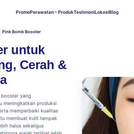
Promo
Perawatan
Produk
Testimoni
Lokasi
Blog
Pink Bomb Booster
/
r untuk
ng, Cerah &
a
 booster yang
u meningkatkan produksi
erta memperbaiki kualitas
ntu membuat kulit tampak
ebih halus sekaligus
ingga wajah terlihat lebih