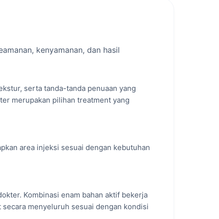
lam satu treatment untuk membantu
olagen, meningkatkan hidrasi kulit,
eamanan, kenyamanan, dan hasil
 tekstur, serta tanda-tanda penuaan yang
ster merupakan pilihan treatment yang
apkan area injeksi sesuai dengan kebutuhan
dokter. Kombinasi enam bahan aktif bekerja
t secara menyeluruh sesuai dengan kondisi