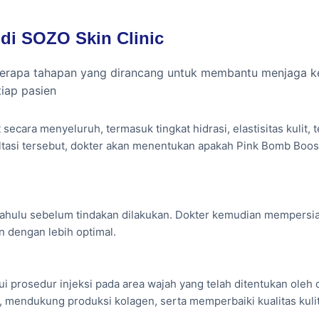
berbasis injeksi yang menggabungkan enam bahan aktif da
di SOZO Skin Clinic
luruh. Perawatan ini dirancang untuk mendukung produksi k
a menjaga kulit agar tampak lebih cerah, kenyal, dan sehat
berapa tahapan yang dirancang untuk membantu menjaga k
tiap pasien
secara menyeluruh, termasuk tingkat hidrasi, elastisitas kulit,
gen untuk mendukung elastisitas kulit.
sultasi tersebut, dokter akan menentukan apakah Pink Bomb Boo
lembap melalui hidrasi yang lebih optimal.
h kencang dan kenyal.
 dahulu sebelum tindakan dilakukan. Dokter kemudian mempersi
gar terasa lebih halus.
n dengan lebih optimal.
k lebih cerah dan segar.
i prosedur injeksi pada area wajah yang telah ditentukan oleh 
aris halus sebagai bagian dari proses penuaan kulit.
 mendukung produksi kolagen, serta memperbaiki kualitas kuli