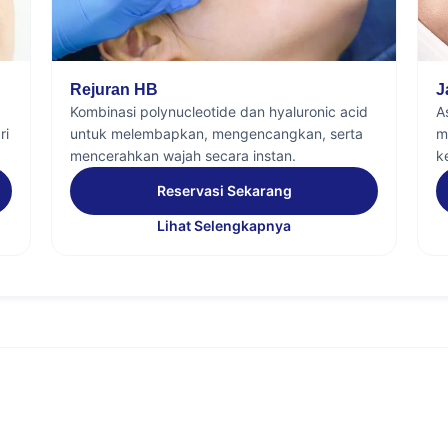
Rejuran HB
J
Kombinasi polynucleotide dan hyaluronic acid
A
ri
untuk melembapkan, mengencangkan, serta
m
mencerahkan wajah secara instan.
k
Reservasi Sekarang
Lihat Selengkapnya