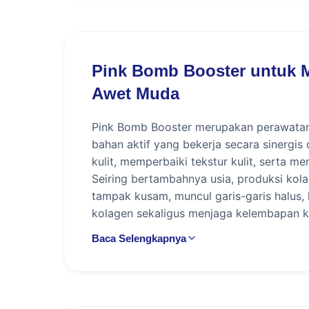
Pink Bomb Booster untuk M
Awet Muda
Pink Bomb Booster merupakan perawatan 
bahan aktif yang bekerja secara sinergis
kulit, memperbaiki tekstur kulit, serta 
Seiring bertambahnya usia, produksi kola
tampak kusam, muncul garis-garis halus,
kolagen sekaligus menjaga kelembapan kuli
Di SOZO Skin Clinic, setiap pasien akan 
Baca Selengkapnya
kulit, tingkat hidrasi, elastisitas kulit
yang sesuai. Hasil treatment dapat berbed
perawatan.