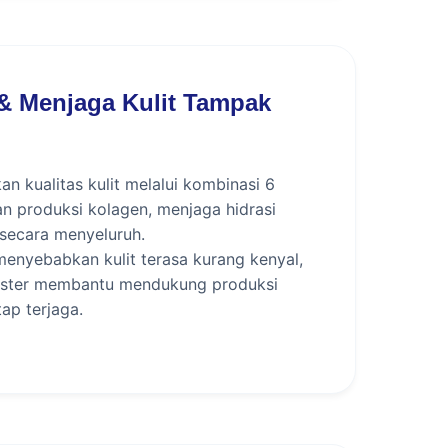
& Menjaga Kulit Tampak
kualitas kulit melalui kombinasi 6
an produksi kolagen, menjaga hidrasi
 secara menyeluruh.
 menyebabkan kulit terasa kurang kenyal,
Booster membantu mendukung produksi
ap terjaga.
kukan. Dokter akan mengevaluasi kondisi
Bomb Booster merupakan pilihan perawatan
dup, serta respon kulit terhadap