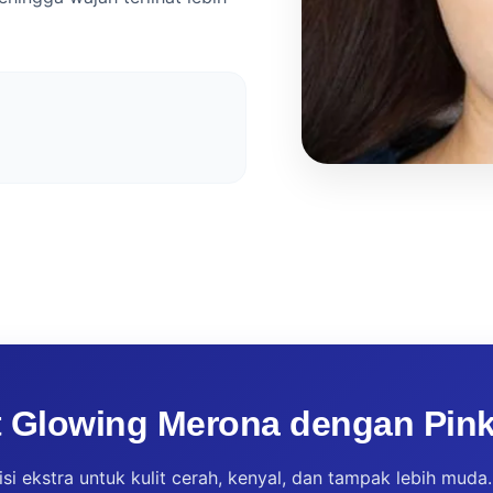
t Glowing Merona dengan Pin
isi ekstra untuk kulit cerah, kenyal, dan tampak lebih mud