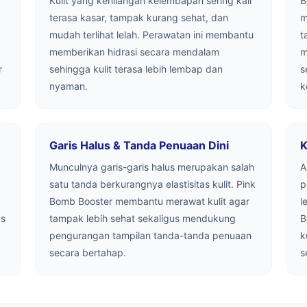
Kulit yang kehilangan kelembapan sering kali
B
terasa kasar, tampak kurang sehat, dan
m
mudah terlihat lelah. Perawatan ini membantu
t
memberikan hidrasi secara mendalam
m
r
sehingga kulit terasa lebih lembap dan
s
nyaman.
k
Garis Halus & Tanda Penuaan Dini
K
Munculnya garis-garis halus merupakan salah
A
satu tanda berkurangnya elastisitas kulit. Pink
p
Bomb Booster membantu merawat kulit agar
l
as
tampak lebih sehat sekaligus mendukung
B
pengurangan tampilan tanda-tanda penuaan
k
secara bertahap.
s